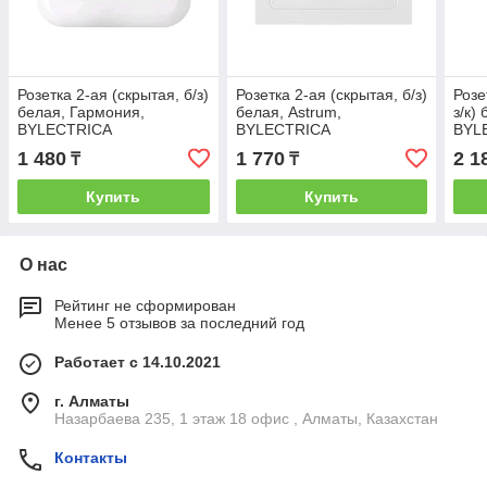
Розетка 2-ая (скрытая, б/з)
Розетка 2-ая (скрытая, б/з)
Розе
белая, Гармония,
белая, Astrum,
з/к)
BYLECTRICA
BYLECTRICA
BYL
1 480
1 770
2 1
₸
₸
Купить
Купить
О нас
Рейтинг не сформирован
Менее 5 отзывов за последний год
Работает с 14.10.2021
г. Алматы
Назарбаева 235, 1 этаж 18 офис , Алматы, Казахстан
Контакты