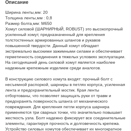
Описание
Ширина ленты,мм: 20
Толщина ленты,мм : 0,8
Размер болта,мм: М650
Хомут силовой (ШАРНИРНЫЙ, ROBUST) это высокопрочный
усиленный хомут, предназначенный для крепления
толстостенных армированных шлангов и рукавов
повышенной твердости. Данный хомут обладает
экстремально высокими зажимными силами и обеспечивает
герметичность соединения в тяжелых условиях эксплуатации.
На сегодняшний день силовой хомут является наиболее
надежным крепежным изделием среди аналогов.
В конструкцию силового хомута входят: прочный болт с
несъемной распоркой, шарниры в петлях корпуса, усиленная
лента и предохранительный мостик. Края ленты
отбортованы, что позволяет защищать руки от травм и
предохранять поверхность шланга от механического
повреждения. Для крепления петли корпуса шарнира
применяются три сварных точки, что значительно повышает
жесткость узла. Болт надежно фиксирует все соединительные
элементы, гарантируя прочность и долговечность крепежа.
Устройство силовых хомутов обеспечивает их многократное