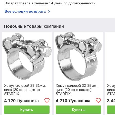
Возврат товара в течение 14 дней по договоренности
Все условия возврата
Подобные товары компании
Хомут силовой 29-31мм,
Хомут силовой 32-35мм,
Хому
цинк (20 шт в пакете)
цинк (20 шт в пакете)
цинк
STARFIX
STARFIX
STA
4 120
4 210
3 4
₸/упаковка
₸/упаковка
Купить
Купить