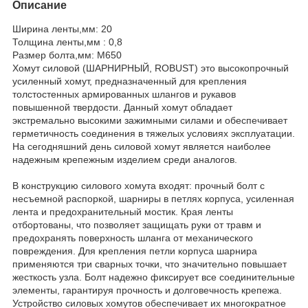
Описание
Ширина ленты,мм: 20
Толщина ленты,мм : 0,8
Размер болта,мм: М650
Хомут силовой (ШАРНИРНЫЙ, ROBUST) это высокопрочный
усиленный хомут, предназначенный для крепления
толстостенных армированных шлангов и рукавов
повышенной твердости. Данный хомут обладает
экстремально высокими зажимными силами и обеспечивает
герметичность соединения в тяжелых условиях эксплуатации.
На сегодняшний день силовой хомут является наиболее
надежным крепежным изделием среди аналогов.
В конструкцию силового хомута входят: прочный болт с
несъемной распоркой, шарниры в петлях корпуса, усиленная
лента и предохранительный мостик. Края ленты
отбортованы, что позволяет защищать руки от травм и
предохранять поверхность шланга от механического
повреждения. Для крепления петли корпуса шарнира
применяются три сварных точки, что значительно повышает
жесткость узла. Болт надежно фиксирует все соединительные
элементы, гарантируя прочность и долговечность крепежа.
Устройство силовых хомутов обеспечивает их многократное