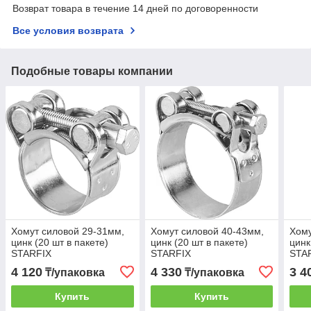
Возврат товара в течение 14 дней по договоренности
Все условия возврата
Подобные товары компании
Хомут силовой 29-31мм,
Хомут силовой 40-43мм,
Хому
цинк (20 шт в пакете)
цинк (20 шт в пакете)
цинк
STARFIX
STARFIX
STA
4 120
4 330
3 4
₸/упаковка
₸/упаковка
Купить
Купить