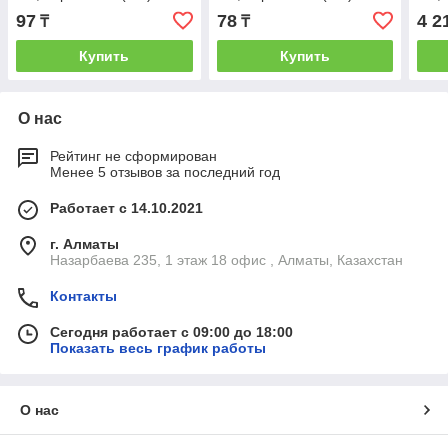
STARFIX
STARFIX
шт в
97
78
4 2
₸
₸
Купить
Купить
О нас
Рейтинг не сформирован
Менее 5 отзывов за последний год
Работает с 14.10.2021
г. Алматы
Назарбаева 235, 1 этаж 18 офис , Алматы, Казахстан
Контакты
Сегодня работает с 09:00 до 18:00
Показать весь график работы
О нас