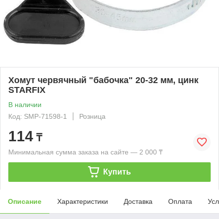
Хомут червячный "бабочка" 20-32 мм, цинк
STARFIX
В наличии
Код: SMP-71598-1
Розница
114
₸
Минимальная сумма заказа на сайте — 2 000 ₸
Купить
Описание
Характеристики
Доставка
Оплата
Усл