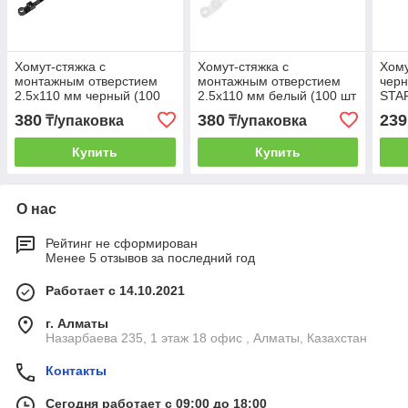
Хомут-стяжка с
Хомут-стяжка с
Хому
монтажным отверстием
монтажным отверстием
черн
2.5х110 мм черный (100
2.5х110 мм белый (100 шт
STA
шт в уп.) STARFIX
в уп.) STARFIX
380
380
239
₸/упаковка
₸/упаковка
Купить
Купить
О нас
Рейтинг не сформирован
Менее 5 отзывов за последний год
Работает с 14.10.2021
г. Алматы
Назарбаева 235, 1 этаж 18 офис , Алматы, Казахстан
Контакты
Сегодня работает с 09:00 до 18:00