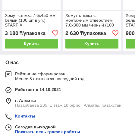
Хомут-стяжка 7.6х450 мм
Хомут-стяжка с
Хому
белый (100 шт в уп.)
монтажным отверстием
белы
STARFIX
7.6х300 мм черный (100
STA
шт в уп.) STARFIX
3 180
2 630
900
₸/упаковка
₸/упаковка
Купить
Купить
О нас
Рейтинг не сформирован
Менее 5 отзывов за последний год
Работает с 14.10.2021
г. Алматы
Назарбаева 235, 1 этаж 18 офис , Алматы, Казахстан
Контакты
Сегодня выходной
Показать весь график работы