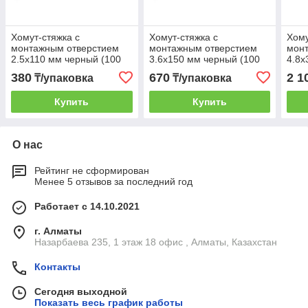
Хомут-стяжка с
Хомут-стяжка с
Хому
монтажным отверстием
монтажным отверстием
мон
2.5х110 мм черный (100
3.6х150 мм черный (100
4.8х
шт в уп.) STARFIX
шт в уп.) STARFIX
в уп
380
670
2 1
₸/упаковка
₸/упаковка
Купить
Купить
О нас
Рейтинг не сформирован
Менее 5 отзывов за последний год
Работает с 14.10.2021
г. Алматы
Назарбаева 235, 1 этаж 18 офис , Алматы, Казахстан
Контакты
Сегодня выходной
Показать весь график работы