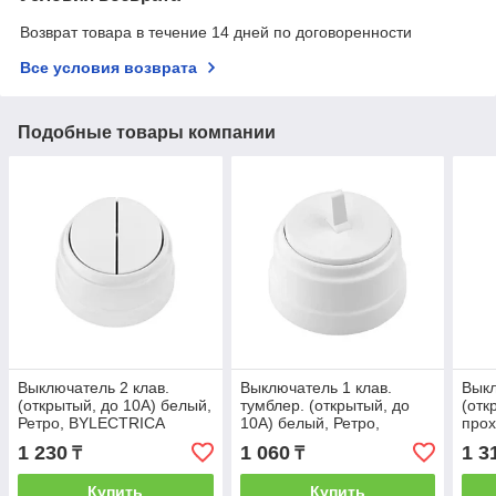
Возврат товара в течение 14 дней по договоренности
Все условия возврата
Подобные товары компании
Выключатель 2 клав.
Выключатель 1 клав.
Выкл
(открытый, до 10А) белый,
тумблер. (открытый, до
(отк
Ретро, BYLECTRICA
10А) белый, Ретро,
прох
BYLECTRICA
BYL
1 230
1 060
1 3
₸
₸
Купить
Купить