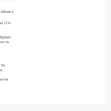
тойкая к
ем «ТН-
 Время
ность
 по
а,
на на