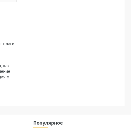
т влаги
, как
нение
ция о
Популярное