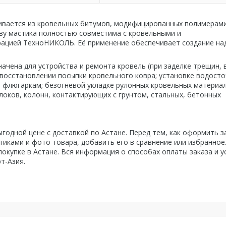
вается из кровельных битумов, модифицированных полимерами
ву мастика полностью совместима с кровельными и
ацией ТехноНИКОЛЬ. Её применение обеспечивает создание на
чена для устройства и ремонта кровель (при заделке трещин,
 восстановлении посыпки кровельного ковра; установке водост
, флюгаркам; безогневой укладке рулонных кровельных материал
локов, колонн, контактирующих с грунтом, стальных, бетонных
годной цене с доставкой по Астане. Перед тем, как оформить з
иками и фото товара, добавить его в сравнение или избранное
покупке в Астане. Вся информация о способах оплаты заказа и у
т-Азия.