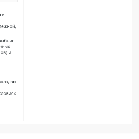
 и
дёжной,
 выбоин
очных
ов) и
аказ, вы
.
словиях