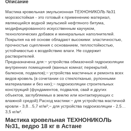
Описание
Мастика кровельная эмульсионная ТЕХНОНИКОЛЬ №31
морозостойкая - это готовый к применению материал,
являющийся водной эмульсией нефтяного битума,
модифицированного искусственным каучуком,
технологических добавок и минеральных наполнителей.
Покрытия на её основе обладают высокими: эластичностью,
прочностью сцепления с основанием, теплостойкостью,
устойчивостью к воздействию влаги. Не содержит
растворителей.
Предназначена для:− устройства обмазочной гидроизоляции
внутренних помещений (ванных комнат, перекрытий,
балконов, подвалов);− устройства мастичных и ремонта всех
видов кровель (в сочетании со стеклотканью, рулонными
материалами и без них);− гидроизоляции строительных
конструкций (фундаментов, подвалов, свай и других
объектов, заглубляемых в землю или контактирующих с
влажной средой).Расход мастики:− для устройства мастичной
кровли - 3,8…5,7 кг/м²;− для устройства гидроизоляции - 2,5…
3,5 кг/м².
Мастика кровельная ТЕХНОНИКОЛЬ
№31, ведро 18 кг в Астане