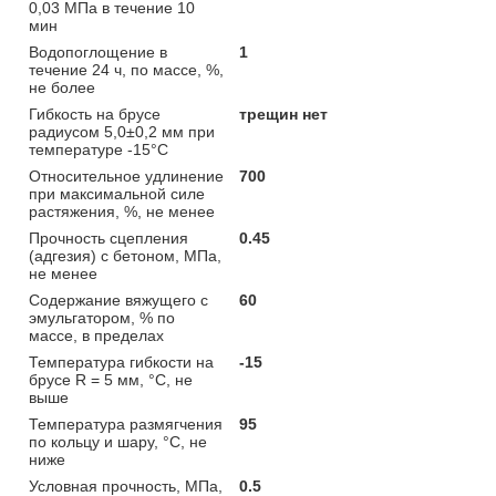
0,03 МПа в течение 10
мин
Водопоглощение в
1
течение 24 ч, по массе, %,
не более
Гибкость на брусе
трещин нет
радиусом 5,0±0,2 мм при
температуре -15°С
Относительное удлинение
700
при максимальной силе
растяжения, %, не менее
Прочность сцепления
0.45
(адгезия) с бетоном, МПа,
не менее
Содержание вяжущего с
60
эмульгатором, % по
массе, в пределах
Температура гибкости на
-15
брусе R = 5 мм, °С, не
выше
Температура размягчения
95
по кольцу и шару, °C, не
ниже
Условная прочность, МПа,
0.5