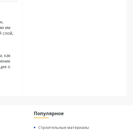
н,
ми им
 слой,
, как
нение
ция о
Популярное
Строительные материалы