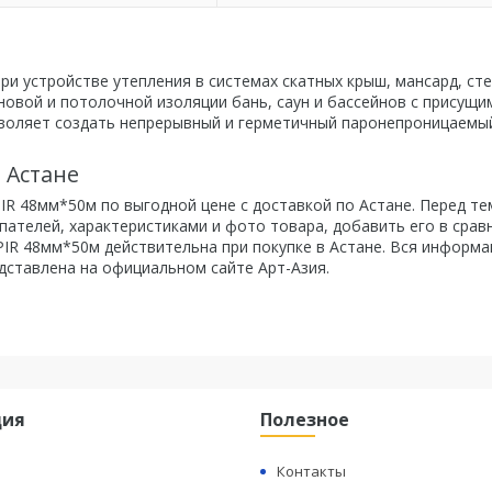
при устройстве утепления в системах скатных крыш, мансард, сте
теновой и потолочной изоляции бань, саун и бассейнов с присущи
оляет создать непрерывный и герметичный паронепроницаемый
 Астане
R 48мм*50м по выгодной цене с доставкой по Астане. Перед тем
ателей, характеристиками и фото товара, добавить его в срав
IR 48мм*50м действительна при покупке в Астане. Вся информа
едставлена на официальном сайте Арт-Азия.
ция
Полезное
Контакты