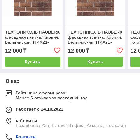
ТЕХНОНИКОЛЬ HAUBERK
ТЕХНОНИКОЛЬ HAUBERK
ТЕХ
фасадная плитка, Кирпич,
фасадная плитка, Кирпич,
фаса
Бельгийский 4T4X21-
Бельгийский 4T4X21-
Готи
0109RUS
9009RUS
010
12 000
12 000
12 
₸
₸
Купить
Купить
О нас
Рейтинг не сформирован
Менее 5 отзывов за последний год
Работает с 14.10.2021
г. Алматы
Назарбаева 235, 1 этаж 18 офис , Алматы, Казахстан
Контакты