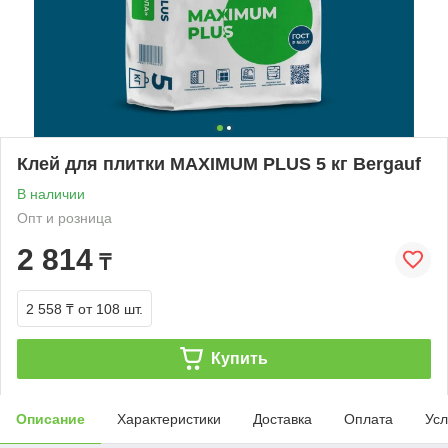
Клей для плитки MAXIMUM PLUS 5 кг Bergauf
В наличии
Опт и розница
2 814
₸
2 558 ₸
от 108 шт.
Купить
Описание
Характеристики
Доставка
Оплата
Усл