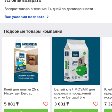
Условия возврата
Возврат товара в течение 14 дней по договоренности
Все условия возврата
Подобные товары компании
Клей для плитки 25 кг
Белый клей MOSAIK для
Клей
Ftixexraer Bergauf
мозаики и прозрачной
прир
плитки Bergauf 5 кг
иску
EXTR
5 881
3 031
7 3
₸
₸