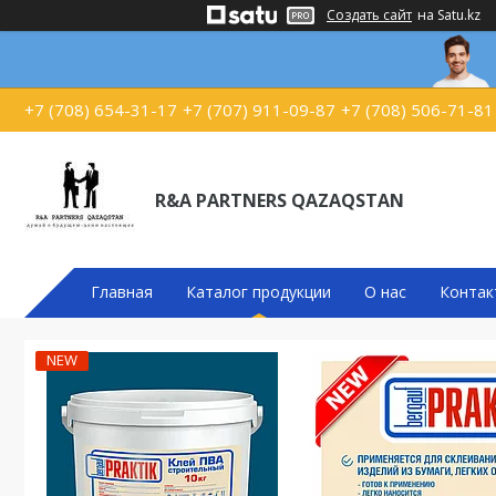
Создать сайт
на Satu.kz
+7 (708) 654-31-17
+7 (707) 911-09-87
+7 (708) 506-71-81
R&A PARTNERS QAZAQSTAN
Главная
Каталог продукции
О нас
Контак
NEW