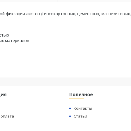
ной фиксации листов (гипсокартонных, цементных, магнезитовых,
стью
ых материалов
ция
Полезное
Контакты
 оплата
Статьи