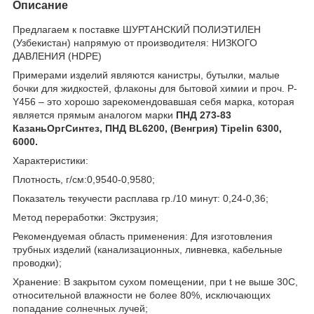
Описание
Предлагаем к поставке ШУРТАНСКИЙ ПОЛИЭТИЛЕН
(Узбекистан) напрямую от производителя: НИЗКОГО
ДАВЛЕНИЯ (HDPE)
Примерами изделий являются канистры, бутылки, малые
бочки для жидкостей, флаконы для бытовой химии и проч. P-
Y456 – это хорошо зарекомендовавшая себя марка, которая
является прямым аналогом марки
ПНД 273-83
КазаньОргСинтез, ПНД BL6200, (Венгрия) Tipelin 6300,
6000.
Характеристики:
Плотность, г/см:0,9540-0,9580;
Показатель текучести расплава гр./10 минут: 0,24-0,36;
Метод переработки: Экструзия;
Рекомендуемая область применения: Для изготовления
трубных изделий (канализационных, ливневка, кабельные
проводки);
Хранение: В закрытом сухом помещении, при t не выше 30С,
относительной влажности не более 80%, исключающих
попадание солнечных лучей;